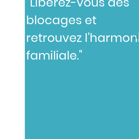
"Libérez-vous des
blocages et
Gr
retrouvez l’harmon
Le
familiale."