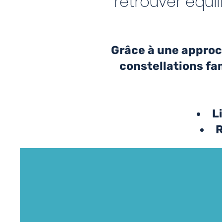
retrouver équi
Grâce à une approc
constellations fam
L
R