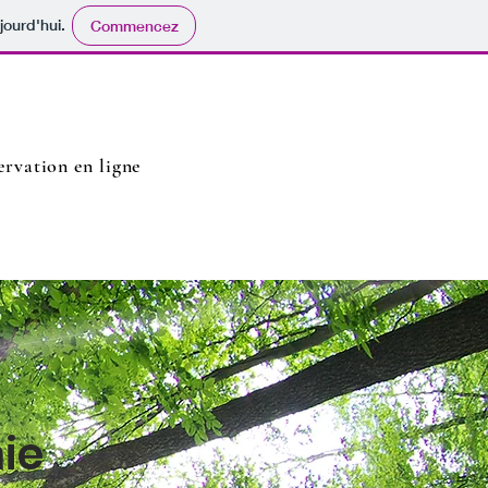
jourd'hui.
Commencez
ervation en ligne
ie