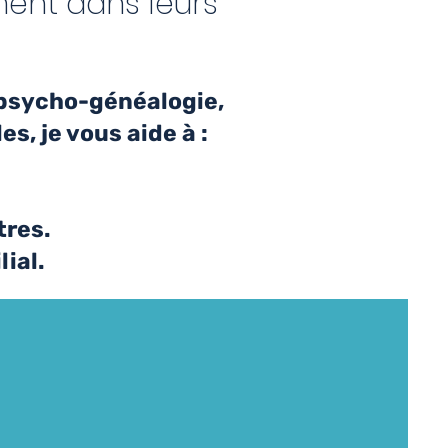
ment dans leurs
 psycho-généalogie,
s, je vous aide à :
tres.
ial.