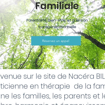
Familiale
Parentalité, bien-être, et guérison
transgénérationnelle
Réservez un appel
venue sur le site de Nacéra BI
ticienne en thérapie de la fami
 les familles, les parents et