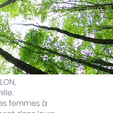
LLON,
lle.
 les femmes à